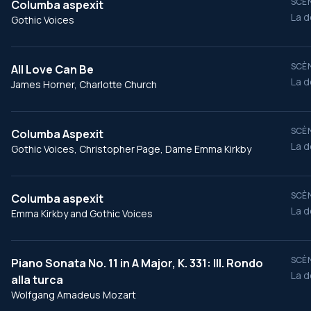
SCÈN
Columba aspexit
La d
Gothic Voices
SCÈN
All Love Can Be
La d
James Horner, Charlotte Church
SCÈN
Columba Aspexit
La d
Gothic Voices, Christopher Page, Dame Emma Kirkby
SCÈN
Columba aspexit
La d
Emma Kirkby and Gothic Voices
SCÈN
Piano Sonata No. 11 in A Major, K. 331: III. Rondo
La d
alla turca
Wolfgang Amadeus Mozart