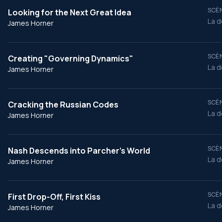
SCÈN
Looking for the Next Great Idea
La d
James Horner
SCÈN
Creating "Governing Dynamics"
La d
James Horner
SCÈN
Cracking the Russian Codes
La d
James Horner
SCÈN
Nash Descends into Parcher's World
La d
James Horner
SCÈN
First Drop-Off, First Kiss
La d
James Horner