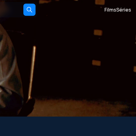
Films
Séries