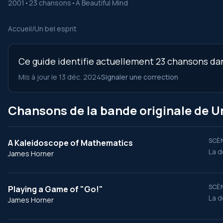
2001
•
23 chansons
•
A Beautiful Mind
Accueil
/
Un bel esprit
Ce guide identifie actuellement 23 chansons dans
Mis à jour le 13 déc. 2024
Signaler une correction
Chansons de la bande originale de Un
SCÈN
A Kaleidoscope of Mathematics
La d
James Horner
SCÈN
Playing a Game of "Go!"
La d
James Horner