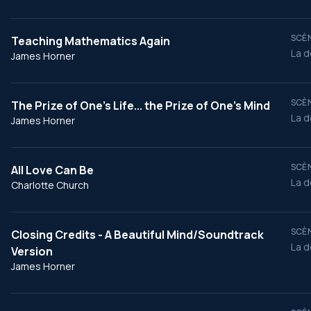
SCÈN
Teaching Mathematics Again
La d
James Horner
SCÈN
The Prize of One's Life... the Prize of One's Mind
La d
James Horner
SCÈN
All Love Can Be
La d
Charlotte Church
SCÈN
Closing Credits - A Beautiful Mind/Soundtrack
La d
Version
James Horner