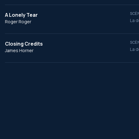
SCÈN
A Lonely Tear
La d
Roger Roger
SCÈN
Closing Credits
La d
James Horner