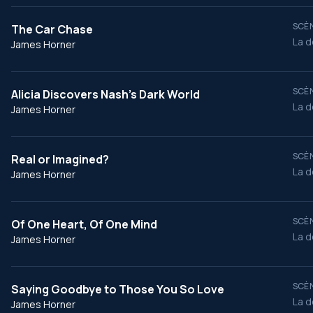
SCÈN
The Car Chase
La d
James Horner
SCÈN
Alicia Discovers Nash's Dark World
La d
James Horner
SCÈN
Real or Imagined?
La d
James Horner
SCÈN
Of One Heart, Of One Mind
La d
James Horner
SCÈN
Saying Goodbye to Those You So Love
La d
James Horner