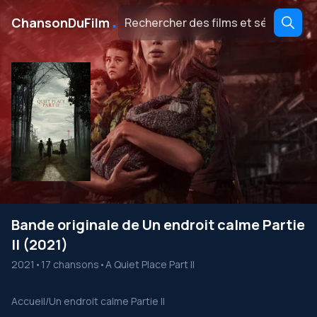
․
ChansonDuFilm
Bande originale de Un endroit calme Partie
II (2021)
2021
•
17 chansons
•
A Quiet Place Part II
Accueil
/
Un endroit calme Partie II