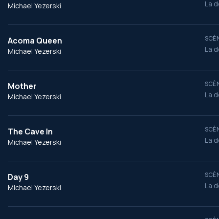
La d
Michael Yezerski
SCÈN
Acoma Queen
La d
Michael Yezerski
SCÈN
Mother
La d
Michael Yezerski
SCÈN
The Cave In
La d
Michael Yezerski
SCÈN
Day 9
La d
Michael Yezerski