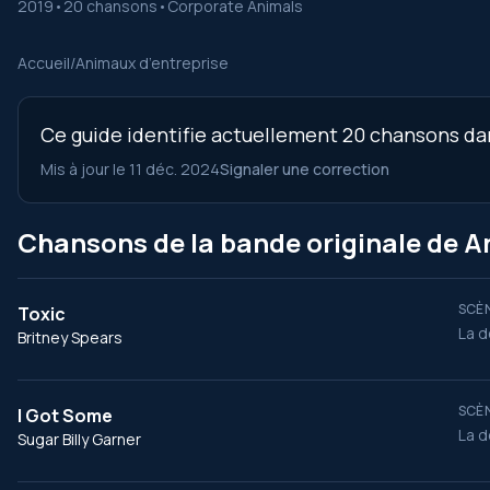
2019
•
20 chansons
•
Corporate Animals
Accueil
/
Animaux d’entreprise
Ce guide identifie actuellement 20 chansons dans
Mis à jour le 11 déc. 2024
Signaler une correction
Chansons de la bande originale de A
SCÈN
Toxic
La d
Britney Spears
SCÈN
I Got Some
La d
Sugar Billy Garner