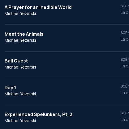
SCÈN
A Prayer for an Inedible World
La d
Michael Yezerski
SCÈN
Meet the Animals
La d
Michael Yezerski
SCÈN
Ball Quest
La d
Michael Yezerski
SCÈN
Day 1
La d
Michael Yezerski
SCÈN
Experienced Spelunkers, Pt. 2
La d
Michael Yezerski