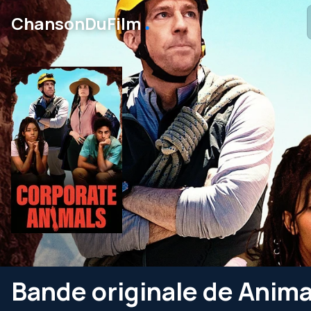
․
ChansonDuFilm
Bande originale de Anima