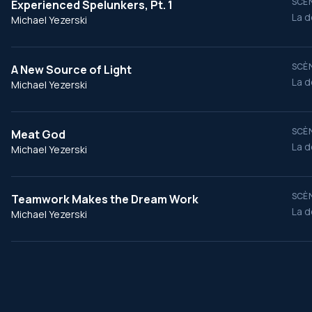
SCÈN
Experienced Spelunkers, Pt. 1
La d
Michael Yezerski
SCÈN
A New Source of Light
La d
Michael Yezerski
SCÈN
Meat God
La d
Michael Yezerski
SCÈN
Teamwork Makes the Dream Work
La d
Michael Yezerski