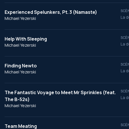
SCÈN
Experienced Spelunkers, Pt. 3 (Namaste)
La d
Michael Yezerski
SCÈN
Help With Sleeping
La d
Michael Yezerski
SCÈN
Finding Newto
La d
Michael Yezerski
SCÈN
The Fantastic Voyage to Meet Mr Sprinkles (feat.
La d
The B-52s)
Michael Yezerski
SCÈN
Team Meating