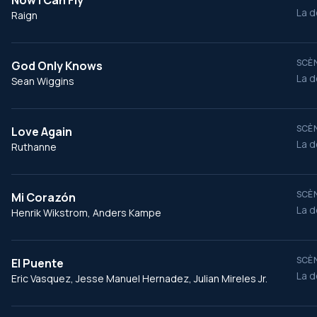
Now I Can Fly
La d
Raign
SCÈN
God Only Knows
La d
Sean Wiggins
SCÈN
Love Again
La d
Ruthanne
SCÈN
Mi Corazón
La d
Henrik Wikstrom, Anders Kampe
SCÈN
El Puente
La d
Eric Vasquez, Jesse Manuel Hernadez, Julian Mireles Jr.