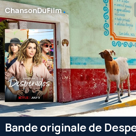
․
ChansonDuFilm
Bande originale de Desp