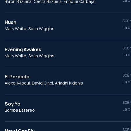
La d
Byron Brizuela, Cecila Brizuela, Enrique Carbajal
SCÈN
Hush
La d
Mary White, Sean Wiggins
SCÈN
Evening Awakes
La d
Mary White, Sean Wiggins
SCÈN
El Perdado
La d
Alexei Misoul, David Cinci, Ariadni Kidonis
SCÈN
Soy Yo
La d
Bomba Estéreo
SCÈN