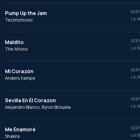
SCÈN
Pump Up the Jam
La d
Technotronic
SCÈN
Maldito
La d
The Altons
SCÈN
Mi Corazón
La d
Anders Kampe
SCÈN
Sevilla En El Corazon
La d
Alejandro Blanco, Byron Brizuela
SCÈN
Me Enamoré
La d
Shakira