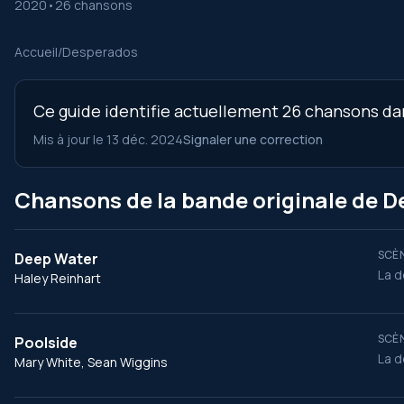
2020
•
26 chansons
Accueil
/
Desperados
Ce guide identifie actuellement 26 chansons dan
Mis à jour le 13 déc. 2024
Signaler une correction
Chansons de la bande originale de 
SCÈN
Deep Water
La d
Haley Reinhart
SCÈN
Poolside
La d
Mary White, Sean Wiggins