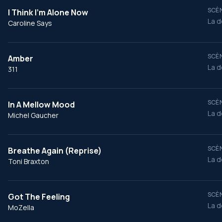
SCÈN
I Think I'm Alone Now
La d
Caroline Says
SCÈN
Amber
La d
311
SCÈN
In A Mellow Mood
La d
Michel Gaucher
SCÈN
Breathe Again (Reprise)
La d
Toni Braxton
SCÈN
Got The Feeling
La d
MoZella