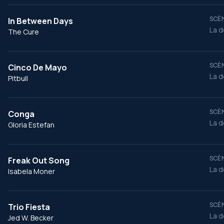
SCÈN
In Between Days
La d
The Cure
SCÈN
Cinco De Mayo
La d
Pitbull
SCÈN
Conga
La d
Gloria Estefan
SCÈN
Freak Out Song
La d
Isabela Moner
SCÈN
Trio Fiesta
La d
Jed W. Becker