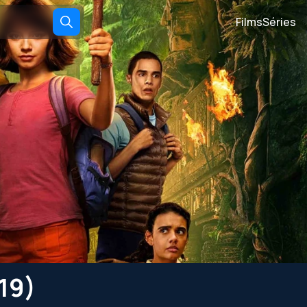
Films
Séries
019)