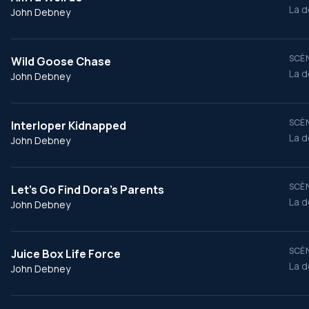
La d
John Debney
SCÈN
Wild Goose Chase
La d
John Debney
SCÈN
Interloper Kidnapped
La d
John Debney
SCÈN
Let’s Go Find Dora’s Parents
La d
John Debney
SCÈN
Juice Box Life Force
La d
John Debney