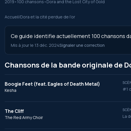
2019
•
100 chansons
•
Dora and the Lost City of Gold
Accueil
/
Dora et la cité perdue de l’or
Ce guide identifie actuellement 100 chansons dans
Mis à jour le 13 déc. 2024
Signaler une correction
Chansons de la bande originale de Dor
SCÈN
Boogie Feet (feat. Eagles of Death Metal)
#1 o
Kesha
SCÈN
The Cliff
La d
The Red Army Choir