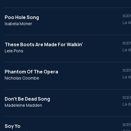
SCÈN
Poo Hole Song
La d
Isabela Moner
SCÈN
These Boots Are Made For Walkin'
La d
Lele Pons
SCÈN
Phantom Of The Opera
La d
Nicholas Coombe
SCÈN
Don't Be Dead Song
La d
Madeleine Madden
SCÈN
Soy Yo