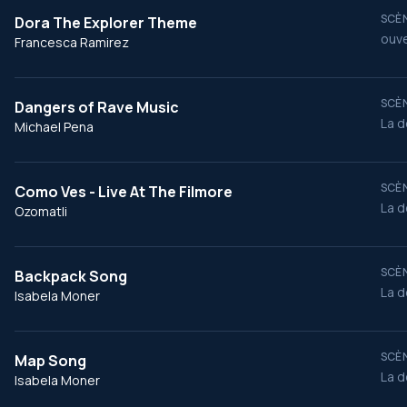
SCÈN
Dora The Explorer Theme
ouve
Francesca Ramirez
SCÈN
Dangers of Rave Music
La d
Michael Pena
SCÈN
Como Ves - Live At The Filmore
La d
Ozomatli
SCÈN
Backpack Song
La d
Isabela Moner
SCÈN
Map Song
La d
Isabela Moner