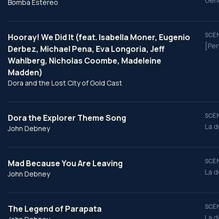
Géné
Bomba Estéreo
SCÈN
Hooray! We Did It (feat. Isabella Moner, Eugenio
[Per
Derbez, Michael Pena, Eva Longoria, Jeff
Wahlberg, Nicholas Coombe, Madeleine
Madden)
Dora and the Lost City of Gold Cast
SCÈN
Dora the Explorer Theme Song
La d
John Debney
SCÈN
Mad Because You Are Leaving
La d
John Debney
SCÈN
The Legend of Parapata
La d