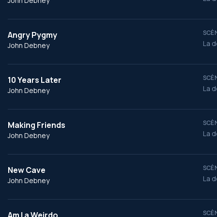
John Debney
SCÈN
Angry Pygmy
La d
John Debney
SCÈN
10 Years Later
La d
John Debney
SCÈN
Making Friends
La d
John Debney
SCÈN
New Cave
La d
John Debney
SCÈN
Am I a Weirdo