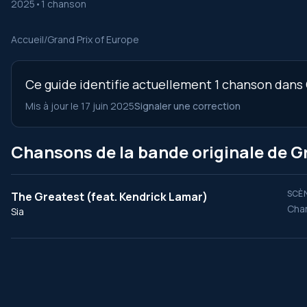
2025
•
1 chanson
Accueil
/
Grand Prix of Europe
Ce guide identifie actuellement 1 chanson dans G
Mis à jour le 17 juin 2025
Signaler une correction
Chansons de la bande originale de G
SCÈN
The Greatest (feat. Kendrick Lamar)
Chan
Sia