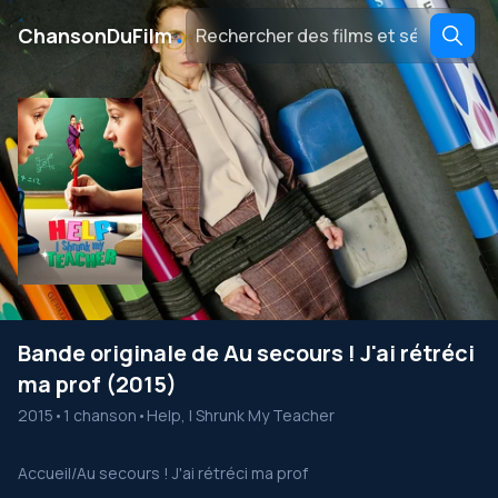
․
ChansonDuFilm
Bande originale de Au secours ! J'ai rétréci
ma prof (2015)
2015
•
1 chanson
•
Help, I Shrunk My Teacher
Accueil
/
Au secours ! J'ai rétréci ma prof