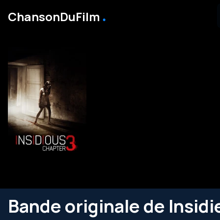
․
ChansonDuFilm
Bande originale de Insidi