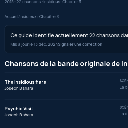
2015
•
22 chansons
•
Insidious: Chapter 3
Accueil
/
Insidieux : Chapitre 3
Ce guide identifie actuellement 22 chansons dans
Mis à jour le 13 déc. 2024
Signaler une correction
Chansons de la bande originale de In
SCÈN
The Insidious flare
La d
Joseph Bishara
SCÈN
Psychic Visit
La d
Joseph Bishara