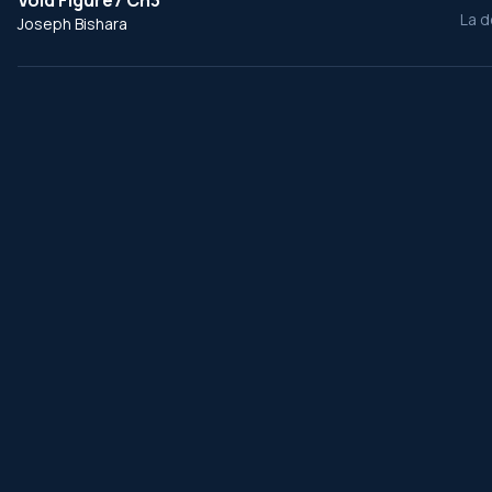
Void Figure7 Ch3
La d
Joseph Bishara
․
ChansonDuFilm