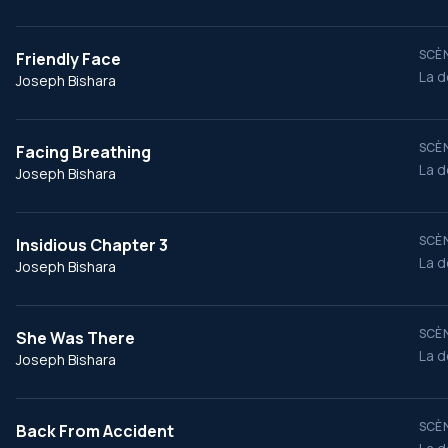
SCÈN
Friendly Face
La d
Joseph Bishara
SCÈN
Facing Breathing
La d
Joseph Bishara
SCÈN
Insidious Chapter 3
La d
Joseph Bishara
SCÈN
She Was There
La d
Joseph Bishara
SCÈN
Back From Accident