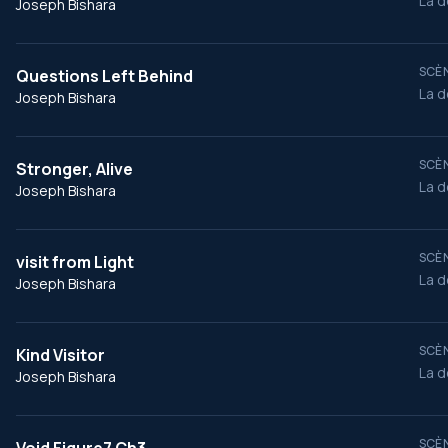
La d
Joseph Bishara
SCÈN
Questions Left Behind
La d
Joseph Bishara
SCÈN
Stronger, Alive
La d
Joseph Bishara
SCÈN
visit from Light
La d
Joseph Bishara
SCÈN
Kind Visitor
La d
Joseph Bishara
SCÈN