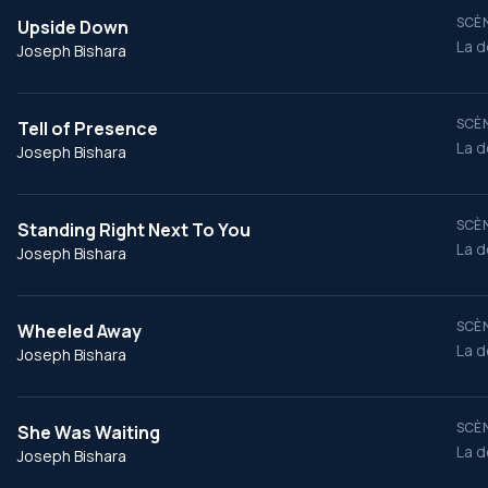
SCÈN
Upside Down
La d
Joseph Bishara
SCÈN
Tell of Presence
La d
Joseph Bishara
SCÈN
Standing Right Next To You
La d
Joseph Bishara
SCÈN
Wheeled Away
La d
Joseph Bishara
SCÈN
She Was Waiting
La d
Joseph Bishara