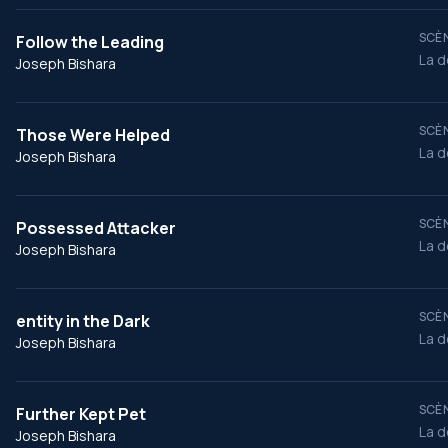
SCÈN
Follow the Leading
La d
Joseph Bishara
SCÈN
Those Were Helped
La d
Joseph Bishara
SCÈN
Possessed Attacker
La d
Joseph Bishara
SCÈN
entity in the Dark
La d
Joseph Bishara
SCÈN
Further Kept Pet
La d
Joseph Bishara