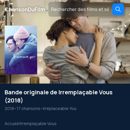
․
ChansonDuFilm
Bande originale de Irremplaçable Vous
(2018)
2018
•
17 chansons
•
Irreplaceable You
Accueil
/
Irremplaçable Vous