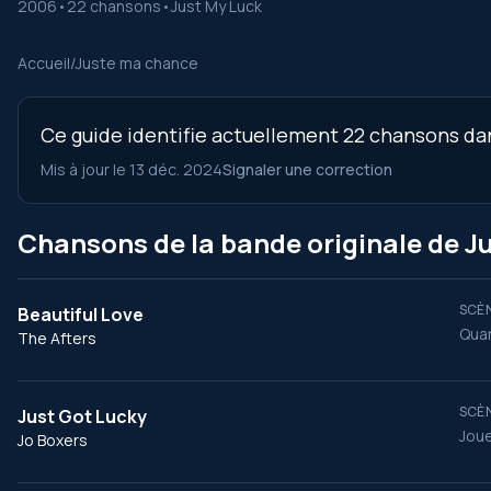
2006
•
22 chansons
•
Just My Luck
Accueil
/
Juste ma chance
Ce guide identifie actuellement 22 chansons dan
Mis à jour le 13 déc. 2024
Signaler une correction
Chansons de la bande originale de 
SCÈN
Beautiful Love
Quan
The Afters
SCÈN
Just Got Lucky
Joue
Jo Boxers