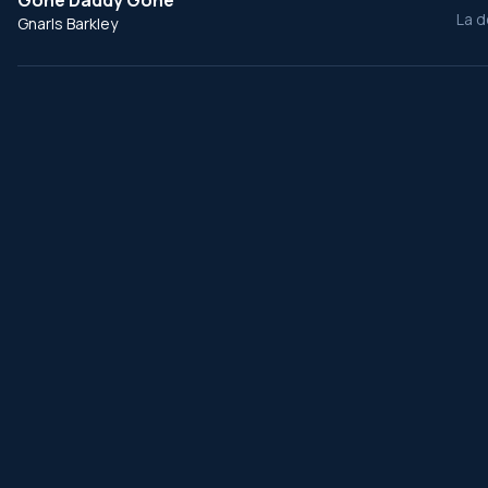
Gone Daddy Gone
La d
Gnarls Barkley
․
ChansonDuFilm