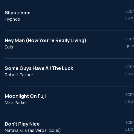
SCÈN
Slipstream
La d
Hypnos
SCÈN
Hey Man (Now You're Really Living)
quan
Eels
SCÈN
Some Guys Have All The Luck
La d
Robert Palmer
SCÈN
Moonlight On Fuji
La d
Mick Parker
SCÈN
Don't Play Nice
La d
Natalia Kills (as Verbalicious)