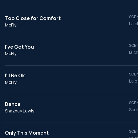
SCÈN
Too Close for Comfort
La c
McFly
SCÈN
I've Got You
la c
McFly
SCÈN
I'll Be Ok
La d
McFly
SCÈN
Dance
Scèn
Shaznay Lewis
SCÈN
Only This Moment