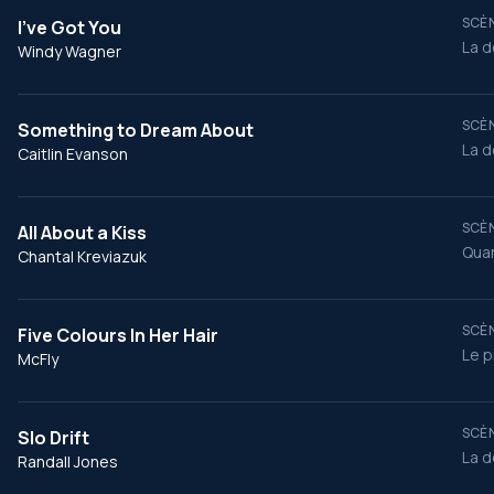
SCÈN
I've Got You
La d
Windy Wagner
SCÈN
Something to Dream About
La d
Caitlin Evanson
SCÈN
All About a Kiss
Quan
Chantal Kreviazuk
SCÈN
Five Colours In Her Hair
Le p
McFly
SCÈN
Slo Drift
La d
Randall Jones