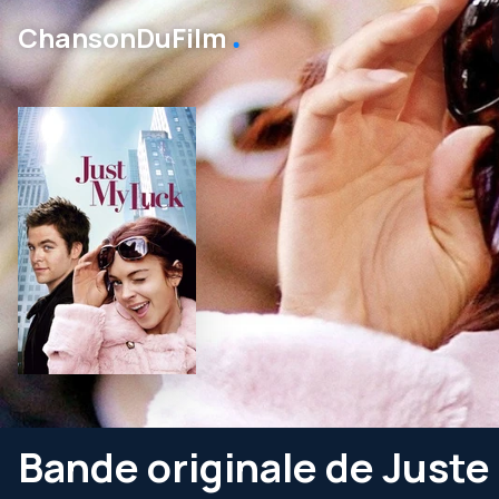
․
ChansonDuFilm
Bande originale de Just