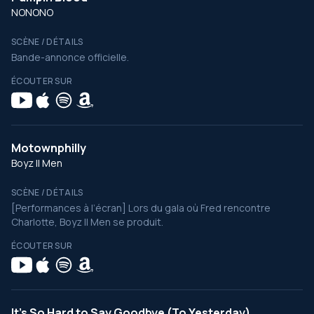
NONONO
SCÈNE / DÉTAILS
Bande-annonce officielle.
ÉCOUTER SUR
Motownphilly
Boyz II Men
SCÈNE / DÉTAILS
[Performances à l’écran] Lors du gala où Fred rencontre
Charlotte, Boyz II Men se produit.
ÉCOUTER SUR
It's So Hard to Say Goodbye (To Yesterday)