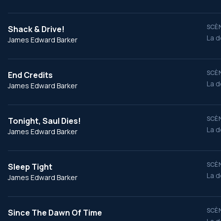
SCÈN
Shack & Drive!
La d
James Edward Barker
SCÈN
End Credits
La d
James Edward Barker
SCÈN
Tonight, Saul Dies!
La d
James Edward Barker
SCÈN
Sleep Tight
La d
James Edward Barker
SCÈN
Since The Dawn Of Time