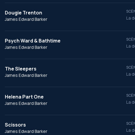
SCÈN
Dougie Trenton
La d
James Edward Barker
SCÈN
Psych Ward & Bathtime
La d
James Edward Barker
SCÈN
The Sleepers
La d
James Edward Barker
SCÈN
Helena Part One
La d
James Edward Barker
SCÈN
Scissors
La d
James Edward Barker