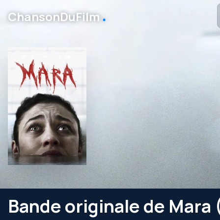
․
ChansonDuFilm
Bande originale de Mara 