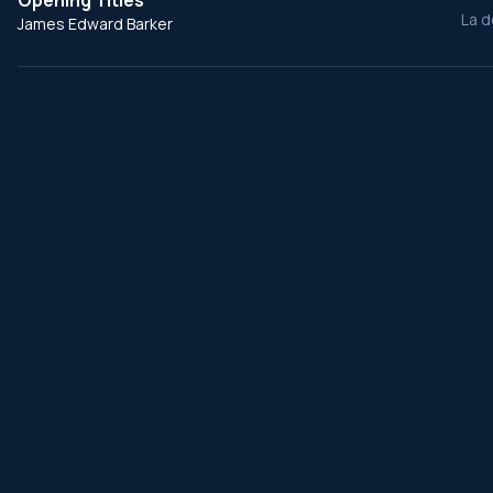
Opening Titles
La d
James Edward Barker
․
ChansonDuFilm