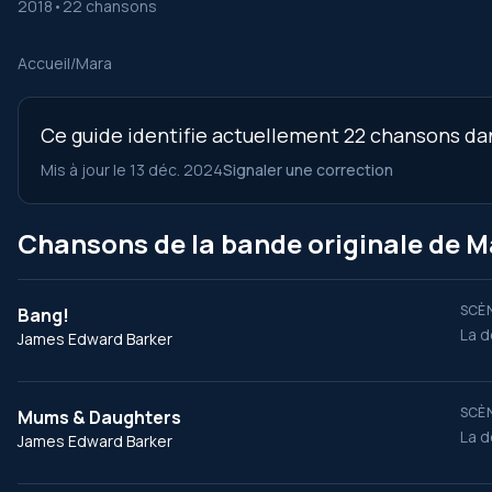
2018
•
22 chansons
Accueil
/
Mara
Ce guide identifie actuellement 22 chansons dans
Mis à jour le 13 déc. 2024
Signaler une correction
Chansons de la bande originale de M
SCÈN
Bang!
La d
James Edward Barker
SCÈN
Mums & Daughters
La d
James Edward Barker