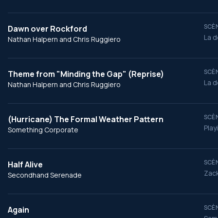
SCÈN
Dawn over Rockford
La d
Nathan Halpern and Chris Ruggiero
SCÈN
Theme from "Minding the Gap" (Reprise)
La d
Nathan Halpern and Chris Ruggiero
SCÈN
(Hurricane) The Formal Weather Pattern
Play
Something Corporate
SCÈN
Half Alive
Zack
Secondhand Serenade
SCÈN
Again