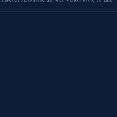
is singing along to this song while carrying a knife in front of Zack.
 et séries.