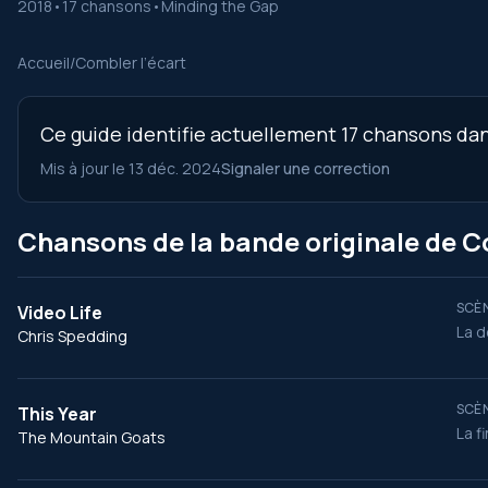
2018
•
17 chansons
•
Minding the Gap
Accueil
/
Combler l’écart
Ce guide identifie actuellement 17 chansons dans
Mis à jour le 13 déc. 2024
Signaler une correction
Chansons de la bande originale de C
SCÈN
Video Life
La d
Chris Spedding
SCÈN
This Year
La fi
The Mountain Goats