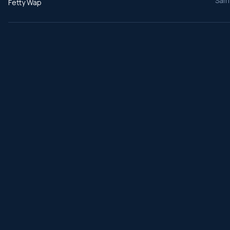
Sam 
Fetty Wap
․
ChansonDuFilm
Découvrez la plus grande collection de bandes originales de films