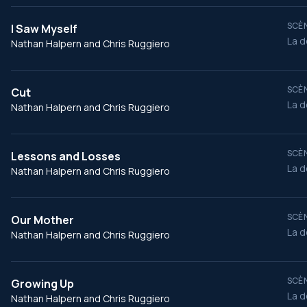
SCÈN
I Saw Myself
La d
Nathan Halpern and Chris Ruggiero
SCÈN
Cut
La d
Nathan Halpern and Chris Ruggiero
SCÈN
Lessons and Losses
La d
Nathan Halpern and Chris Ruggiero
SCÈN
Our Mother
La d
Nathan Halpern and Chris Ruggiero
SCÈN
Growing Up
La d
Nathan Halpern and Chris Ruggiero