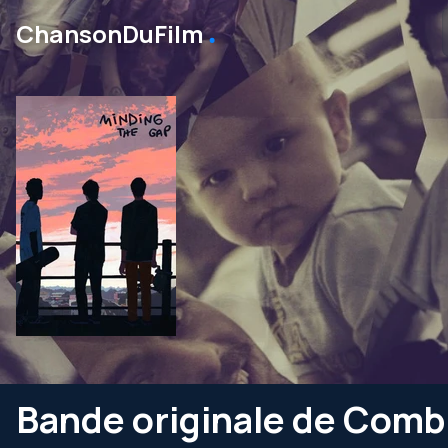
․
ChansonDuFilm
Bande originale de Combl