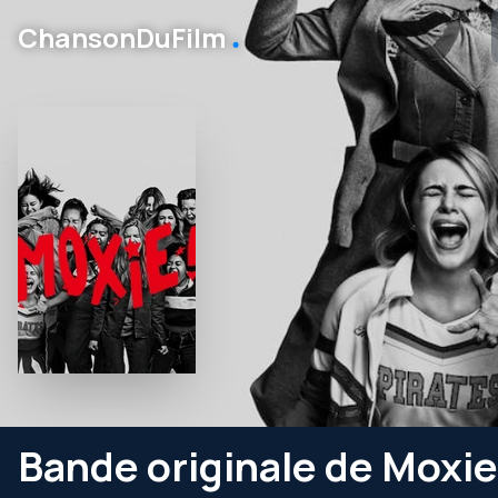
․
ChansonDuFilm
Bande originale de Moxie