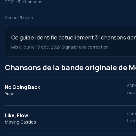
2021
•
31 chansons
Accueil
/
Moxie
Ce guide identifie actuellement 31 chansons dans
Mis à jour le 13 déc. 2024
Signaler une correction
Chansons de la bande originale de M
SCÈN
No Going Back
ouve
Yuno
SCÈN
Like, Flow
La d
Moving Castles