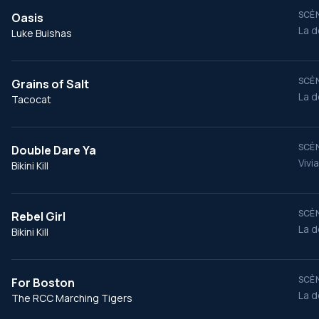
SCÈN
Oasis
La d
Luke Buishas
SCÈN
Grains of Salt
La d
Tacocat
SCÈN
Double Dare Ya
Vivi
Bikini Kill
SCÈN
Rebel Girl
La d
Bikini Kill
SCÈN
For Boston
La d
The RCC Marching Tigers