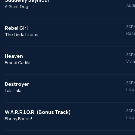
Suddenly Seymour
Audi
A Giant Dog
SCÈN
Rebel Girl
Ras
The Linda Lindas
SCÈN
Heaven
Vivi
Brandi Carlile
SCÈN
Destroyer
La d
Lala Lala
SCÈN
W.A.R.R.I.O.R. (Bonus Track)
La d
Ebony Bones!