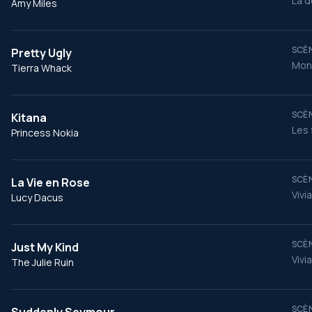
La d
Amy Miles
SCÈN
Pretty Ugly
Mont
Tierra Whack
SCÈN
Kitana
Les 
Princess Nokia
SCÈN
La Vie en Rose
Vivi
Lucy Dacus
SCÈN
Just My Kind
Vivi
The Julie Ruin
SCÈN