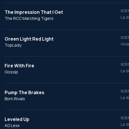
SCÈN
The Impression That I Get
La d
The RCC Marching Tigers
SCÈN
Green Light Red Light
Vivi
TopLady
SCÈN
Fire With Fire
La d
Gossip
SCÈN
Pump The Brakes
La d
Born Rivals
SCÈN
Leveled Up
La d
AO Lexx