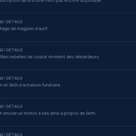
escription de la scène n’est pas encore disponible.
E / DÉTAILS
age de magasin d’aurif.
E / DÉTAILS
filles rebelles de couloir révèlent des débardeurs
E / DÉTAILS
an et Seth à la maison funéraire.
E / DÉTAILS
an envoie un textos à ses amis à propos de Seth.
E / DÉTAILS