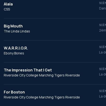
SCÈN
Alala
Dans
CSS
SCÈN
Big Mouth
2èm
The Linda Lindas
SCÈN
W.A.R.R.I.O.R.
La d
Ebony Bones
SCÈN
The Impression That I Get
La d
Riverside City College Marching Tigers Riverside
SCÈN
For Boston
La d
Riverside City College Marching Tigers Riverside