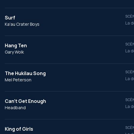
SCÈN
Surf
La d
Ka'au Crater Boys
SCÈN
Hang Ten
La d
Gary Wolk
SCÈN
The Hukilau Song
La d
Mel Peterson
SCÈN
Can't Get Enough
La d
Headband
SCÈN
King of Girls