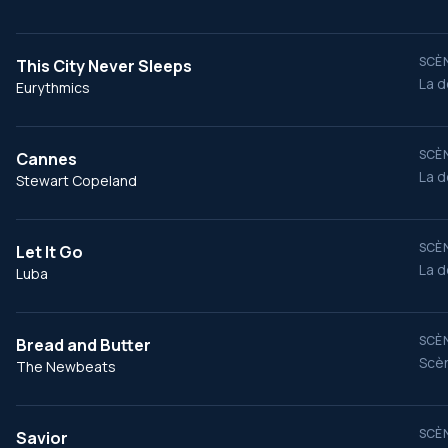
SCÈN
This City Never Sleeps
La d
Eurythmics
SCÈN
Cannes
La d
Stewart Copeland
SCÈN
Let It Go
La d
Luba
SCÈN
Bread and Butter
Scèn
The Newbeats
SCÈN
Savior