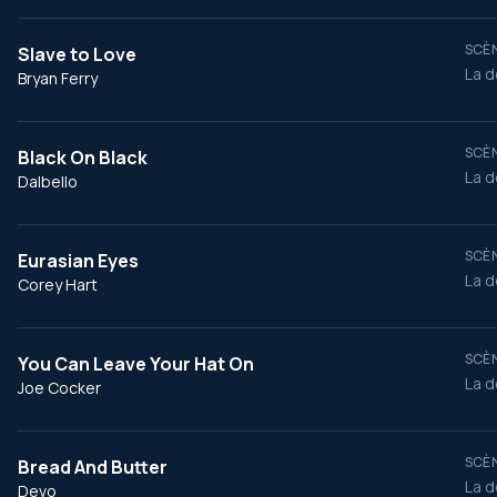
SCÈN
Slave to Love
La d
Bryan Ferry
SCÈN
Black On Black
La d
Dalbello
SCÈN
Eurasian Eyes
La d
Corey Hart
SCÈN
You Can Leave Your Hat On
La d
Joe Cocker
SCÈN
Bread And Butter
La d
Devo