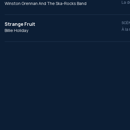
La d
Winston Grennan And The Ska-Rocks Band
SCÈN
Strange Fruit
À la
Billie Holiday