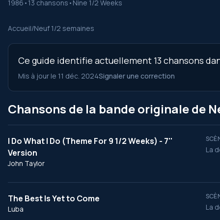
1986
•
13 chansons
•
Nine 1/2 Weeks
Accueil
/
Neuf 1/2 semaines
Ce guide identifie actuellement 13 chansons dans
Mis à jour le 11 déc. 2024
Signaler une correction
Chansons de la bande originale de N
SCÈN
I Do What I Do (Theme For 9 1/2 Weeks) - 7''
La d
Version
John Taylor
SCÈN
The Best Is Yet to Come
La d
Luba