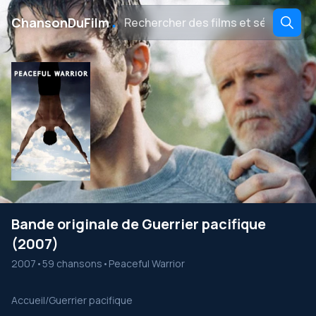
․
ChansonDuFilm
Bande originale de Guerrier pacifique
(2007)
2007
•
59 chansons
•
Peaceful Warrior
Accueil
/
Guerrier pacifique