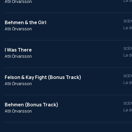
La d
Atli Örvarsson
SCÈN
Behmen & the Girl
La d
Atli Örvarsson
SCÈN
I Was There
La d
Atli Örvarsson
SCÈN
Felson & Kay Fight (Bonus Track)
La d
Atli Örvarsson
SCÈN
Behmen (Bonus Track)
La d
Atli Örvarsson