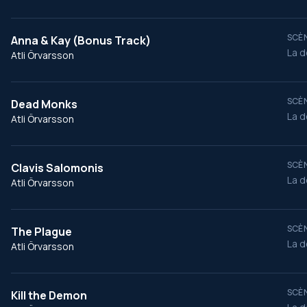
SCÈN
Anna & Kay (Bonus Track)
La d
Atli Örvarsson
SCÈN
Dead Monks
La d
Atli Örvarsson
SCÈN
Clavis Salomonis
La d
Atli Örvarsson
SCÈN
The Plague
La d
Atli Örvarsson
SCÈN
Kill the Demon