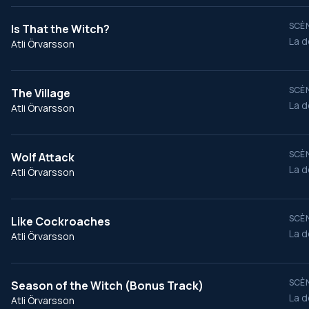
SCÈN
Is That the Witch?
La d
Atli Örvarsson
SCÈN
The Village
La d
Atli Örvarsson
SCÈN
Wolf Attack
La d
Atli Örvarsson
SCÈN
Like Cockroaches
La d
Atli Örvarsson
SCÈN
Season of the Witch (Bonus Track)
La d
Atli Örvarsson