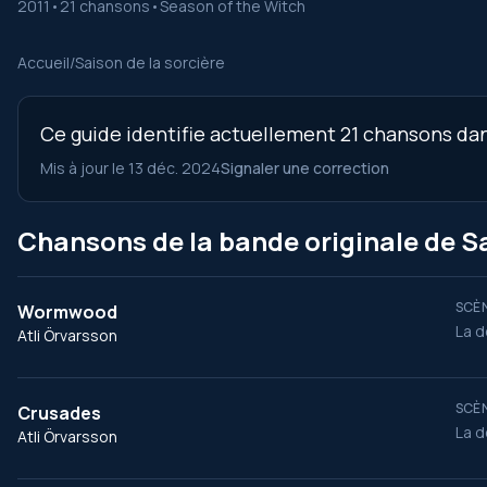
2011
•
21 chansons
•
Season of the Witch
Accueil
/
Saison de la sorcière
Ce guide identifie actuellement 21 chansons dans
Mis à jour le 13 déc. 2024
Signaler une correction
Chansons de la bande originale de Sa
SCÈN
Wormwood
La d
Atli Örvarsson
SCÈN
Crusades
La d
Atli Örvarsson