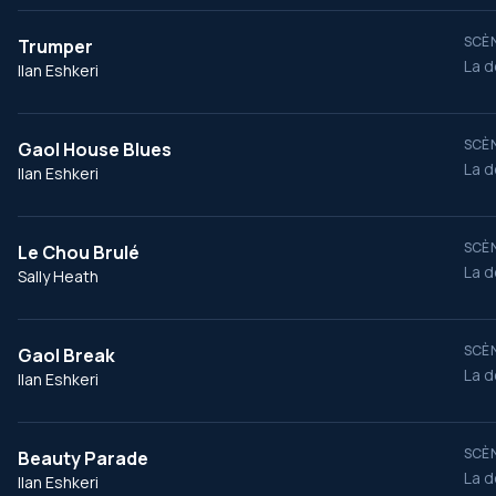
SCÈN
Trumper
La d
Ilan Eshkeri
SCÈN
Gaol House Blues
La d
Ilan Eshkeri
SCÈN
Le Chou Brulé
La d
Sally Heath
SCÈN
Gaol Break
La d
Ilan Eshkeri
SCÈN
Beauty Parade
La d
Ilan Eshkeri