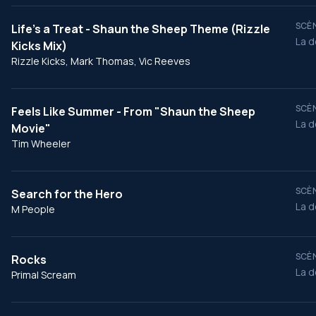
SCÈN
Life's a Treat - Shaun the Sheep Theme (Rizzle
La d
Kicks Mix)
Rizzle Kicks, Mark Thomas, Vic Reeves
SCÈN
Feels Like Summer - From "Shaun the Sheep
La d
Movie"
Tim Wheeler
SCÈN
Search for the Hero
La d
M People
SCÈN
Rocks
La d
Primal Scream