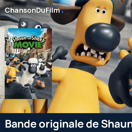
․
ChansonDuFilm
Bande originale de Shaun