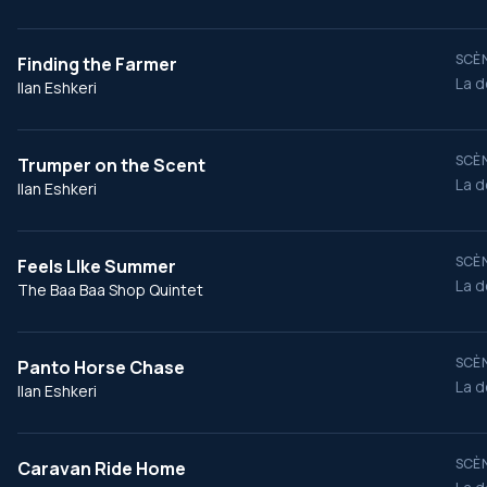
SCÈN
Finding the Farmer
La d
Ilan Eshkeri
SCÈN
Trumper on the Scent
La d
Ilan Eshkeri
SCÈN
Feels LIke Summer
La d
The Baa Baa Shop Quintet
SCÈN
Panto Horse Chase
La d
Ilan Eshkeri
SCÈN
Caravan Ride Home