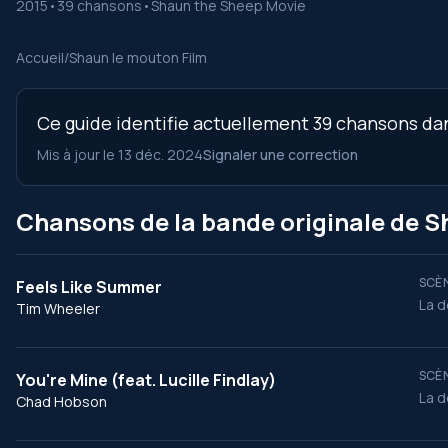
2015
•
39 chansons
•
Shaun the Sheep Movie
Accueil
/
Shaun le mouton Film
Ce guide identifie actuellement 39 chansons dan
Mis à jour le 13 déc. 2024
Signaler une correction
Chansons de la bande originale de S
SCÈN
Feels Like Summer
La d
Tim Wheeler
SCÈN
You're Mine (feat. Lucille Findlay)
La d
Chad Hobson