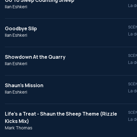
Go To Sleep Counting Sheep
La d
Ilan Eshkeri
SCÈN
Goodbye Slip
La d
Ilan Eshkeri
SCÈN
Showdown At the Quarry
La d
Ilan Eshkeri
SCÈN
Shaun's Mission
La d
Ilan Eshkeri
SCÈN
Life's a Treat - Shaun the Sheep Theme (Rizzle
La d
Kicks Mix)
Mark Thomas