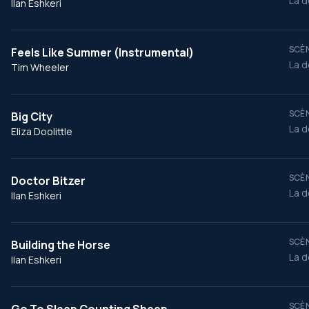
La d
Ilan Eshkeri
SCÈN
Feels Like Summer (Instrumental)
La d
Tim Wheeler
SCÈN
Big City
La d
Eliza Doolittle
SCÈN
Doctor Bitzer
La d
Ilan Eshkeri
SCÈN
Building the Horse
La d
Ilan Eshkeri
SCÈN