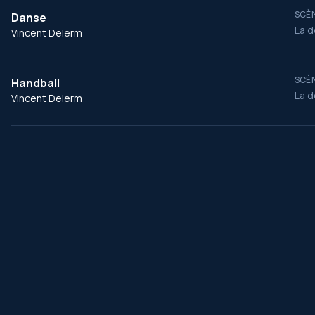
SCÈN
Danse
La d
Vincent Delerm
SCÈN
Handball
La d
Vincent Delerm