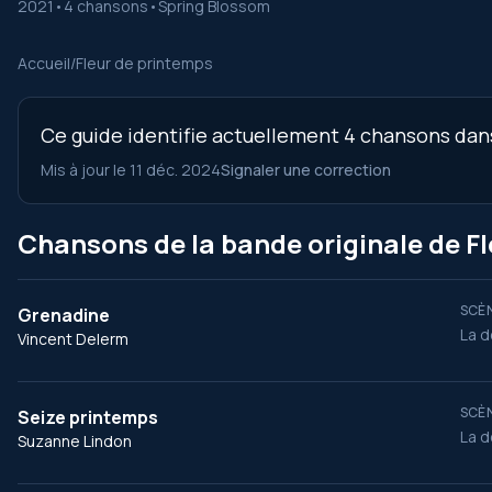
2021
•
4 chansons
•
Spring Blossom
Accueil
/
Fleur de printemps
Ce guide identifie actuellement 4 chansons dans 
Mis à jour le 11 déc. 2024
Signaler une correction
Chansons de la bande originale de F
SCÈN
Grenadine
La d
Vincent Delerm
SCÈN
Seize printemps
La d
Suzanne Lindon