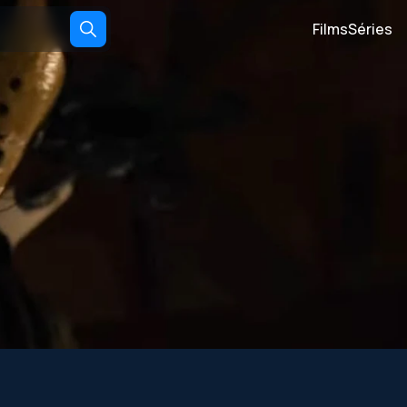
Films
Séries