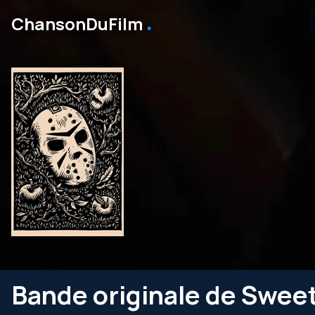
․
ChansonDuFilm
Bande originale de Swee