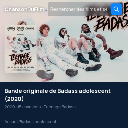
․
ChansonDuFilm
Bande originale de Badass adolescent
(2020)
2020
•
15 chansons
•
Teenage Badass
Accueil
/
Badass adolescent