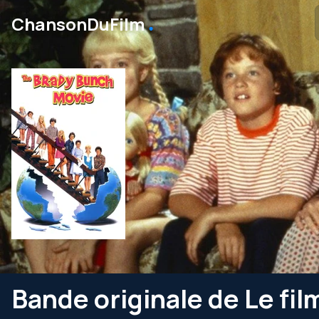
․
ChansonDuFilm
Bande originale de Le fi