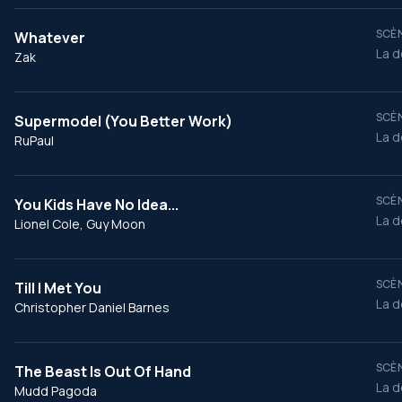
SCÈN
Whatever
La d
Zak
SCÈN
Supermodel (You Better Work)
La d
RuPaul
SCÈN
You Kids Have No Idea...
La d
Lionel Cole, Guy Moon
SCÈN
Till I Met You
La d
Christopher Daniel Barnes
SCÈN
The Beast Is Out Of Hand
La d
Mudd Pagoda