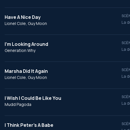
SCÈN
Have A Nice Day
La d
Lionel Cole, Guy Moon
SCÈN
I'm Looking Around
La d
Generation Why
SCÈN
Marsha Did It Again
La d
Lionel Cole, Guy Moon
SCÈN
I Wish I Could Be Like You
La d
Mudd Pagoda
SCÈN
I Think Peter's A Babe