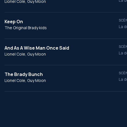
La d
Lionel Cole, Guy Moon
SCÈN
Keep On
La d
The Original Brady kids
SCÈN
And As A Wise Man Once Said
La d
Lionel Cole, Guy Moon
SCÈN
The Brady Bunch
La d
Lionel Cole, Guy Moon