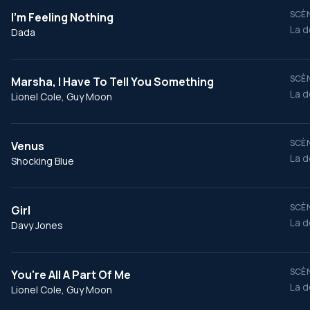
SCÈN
I'm Feeling Nothing
La d
Dada
SCÈN
Marsha, I Have To Tell You Something
La d
Lionel Cole, Guy Moon
SCÈN
Venus
La d
Shocking Blue
SCÈN
Girl
La d
Davy Jones
SCÈN
You're All A Part Of Me
La d
Lionel Cole, Guy Moon