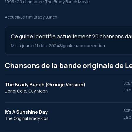
1995
•
20 chansons
•
The Brady Bunch Movie
Accueil
/
Le film Brady Bunch
Ce guide identifie actuellement 20 chansons dans
Mis à jour le 11 déc. 2024
Signaler une correction
Chansons de la bande originale de L
SCÈN
The Brady Bunch (Grunge Version)
La d
Lionel Cole, Guy Moon
SCÈN
It's A Sunshine Day
La d
The Original Brady kids