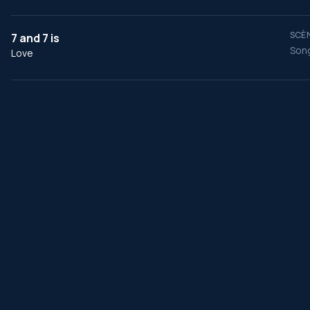
SCÈN
7 and 7 is
Song
Love