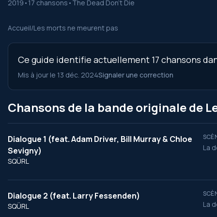
2019
•
17 chansons
•
The Dead Don't Die
Accueil
/
Les morts ne meurent pas
Ce guide identifie actuellement 17 chansons dan
Mis à jour le 13 déc. 2024
Signaler une correction
Chansons de la bande originale de L
SCÈN
Dialogue 1 (feat. Adam Driver, Bill Murray & Chloe
La d
Sevigny)
SQÜRL
SCÈN
Dialogue 2 (feat. Larry Fessenden)
La d
SQÜRL