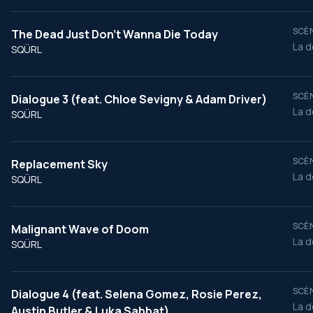
SCÈN
The Dead Just Don't Wanna Die Today
La d
SQÜRL
SCÈN
Dialogue 3 (feat. Chloe Sevigny & Adam Driver)
La d
SQÜRL
SCÈN
Replacement Sky
La d
SQÜRL
SCÈN
Malignant Wave of Doom
La d
SQÜRL
SCÈN
Dialogue 4 (feat. Selena Gomez, Rosie Perez,
La d
Austin Butler & Luka Sabbat)