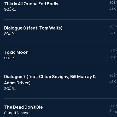
SCÈN
This Is All Gonna End Badly
La d
SQÜRL
SCÈN
Dialogue 8 (feat. Tom Waits)
La d
SQÜRL
SCÈN
Toxic Moon
La d
SQÜRL
SCÈN
Dialogue 7 (feat. Chloe Sevigny, Bill Murray &
La d
Adam Driver)
SQÜRL
SCÈN
The Dead Don't Die
Écou
Sturgill Simpson