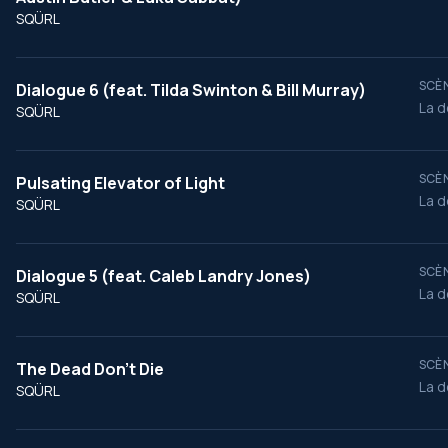
SQÜRL
SCÈN
Dialogue 6 (feat. Tilda Swinton & Bill Murray)
La d
SQÜRL
SCÈN
Pulsating Elevator of Light
La d
SQÜRL
SCÈN
Dialogue 5 (feat. Caleb Landry Jones)
La d
SQÜRL
SCÈN
The Dead Don't Die
La d
SQÜRL