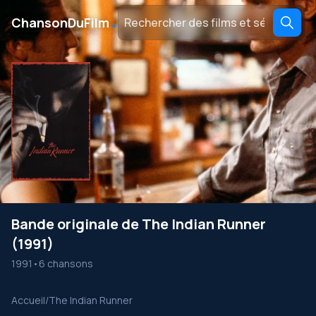
․
ChansonDuFilm
Bande originale de The Indian Runner
(1991)
1991
•
6 chansons
Accueil
/
The Indian Runner