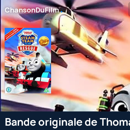
․
ChansonDuFilm
Bande originale de Thom