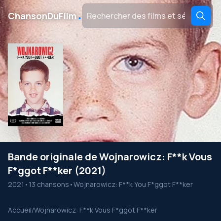
․
ChansonDuFilm
Bande originale de Wojnarowicz: F**k Vous
F*ggot F**ker (2021)
2021
•
13 chansons
•
Wojnarowicz: F**k You F*ggot F**ker
Accueil
/
Wojnarowicz: F**k Vous F*ggot F**ker