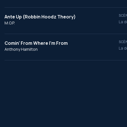
SCÈN
Ante Up (Robbin Hoodz Theory)
La d
M.O.P.
SCÈN
Comin' From Where I'm From
La d
Anthony Hamilton