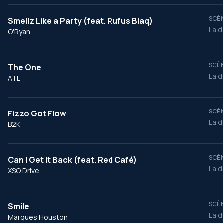
SCÈN
Smellz Like a Party (feat. Rufus Blaq)
La d
O'Ryan
SCÈN
The One
La d
ATL
SCÈN
Fizzo Got Flow
La d
B2K
SCÈN
Can I Get It Back (feat. Red Café)
La d
XSO Drive
SCÈN
Smile
La d
Marques Houston