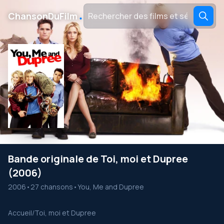
․
ChansonDuFilm
Bande originale de Toi, moi et Dupree
(2006)
2006
•
27 chansons
•
You, Me and Dupree
Accueil
/
Toi, moi et Dupree