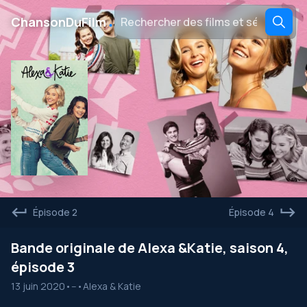
․
ChansonDuFilm
Épisode 2
Épisode 4
Bande originale de Alexa &Katie, saison 4,
épisode 3
13 juin 2020
•
--
•
Alexa & Katie