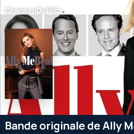
․
ChansonDuFilm
Bande originale de Ally 