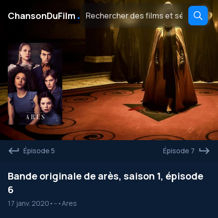
․
ChansonDuFilm
Épisode 5
Épisode 7
Bande originale de arès, saison 1, épisode
6
17 janv. 2020
•
--
•
Ares