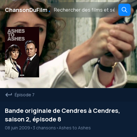
․
ChansonDuFilm
Épisode 7
Bande originale de Cendres à Cendres,
saison 2, épisode 8
08 juin 2009
•
3 chansons
•
Ashes to Ashes