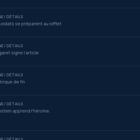
E / DÉTAILS
soldats se préparent au sifflet
E / DÉTAILS
aret signe l’article
E / DÉTAILS
rique de fin
E / DÉTAILS
stein apprend l'héroïne.
E / DÉTAILS