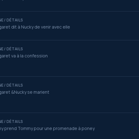
E / DÉTAILS
aret dit à Nucky de venir avec elle
E / DÉTAILS
aret va à la confession
E / DÉTAILS
aret &Nucky se marient
E / DÉTAILS
my prend Tommy pour une promenade à poney