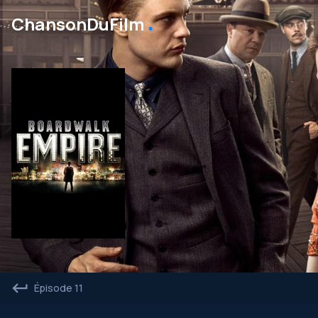
․
ChansonDuFilm
Épisode 11