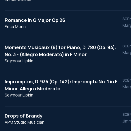
SCÈN
Romance in G Major Op 26
Marg
Erica Morini
SCÈN
Moments Musicaux (6) for Piano, D. 780 (Op. 94):
Marg
No. 3 - (Allegro Moderato) in F Minor
Seymour Lipkin
SCÈN
Impromptus, D. 935 (Op. 142): Impromptu No. 1 in F
Marg
Minor. Allegro Moderato
Seymour Lipkin
SCÈN
Drops of Brandy
Jim
APM Studio Musician