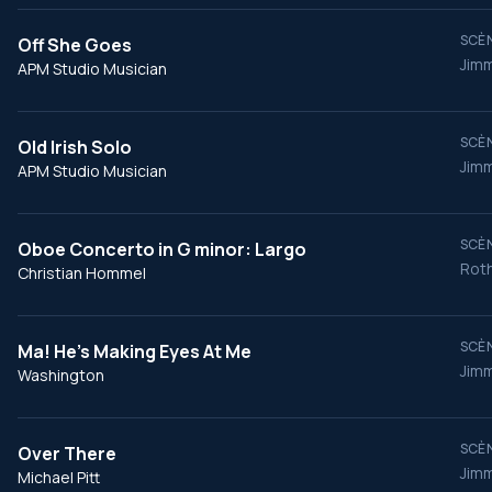
SCÈN
Off She Goes
Jim
APM Studio Musician
SCÈN
Old Irish Solo
Jim
APM Studio Musician
SCÈN
Oboe Concerto in G minor: Largo
Roth
Christian Hommel
SCÈN
Ma! He's Making Eyes At Me
Jimm
Washington
SCÈN
Over There
Jimm
Michael Pitt