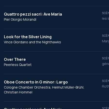
SCÈN
Quattro pezzi sacri: Ave Maria
les 
Pier Giorgio Morandi
SCÈN
Look for the Silver Lining
Marg
Vince Giordano and the Nighthawks
SCÈN
Over There
géné
Peerless Quartet
SCÈN
Oboe Concerto in G minor: Largo
Roth
Cologne Chamber Orchestra, Helmut Müller-Brühl,
Christian Hommel
SCÈN