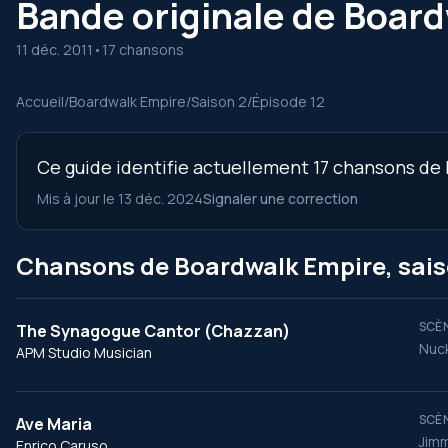
Bande originale de Board
11 déc. 2011
•
17 chansons
Accueil
/
Boardwalk Empire
/
Saison 2
/
Épisode 12
Ce guide identifie actuellement 17 chansons de l
Mis à jour le 13 déc. 2024
Signaler une correction
Chansons de Boardwalk Empire, saiso
SCÈN
The Synagogue Cantor (Chazzan)
Nuck
APM Studio Musician
SCÈN
Ave Maria
Jimm
Enrico Caruso