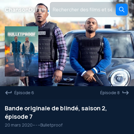
․
ChansonDuFilm
Épisode 6
Épisode 8
Bande originale de blindé, saison 2,
épisode 7
20 mars 2020
•
--
•
Bulletproof