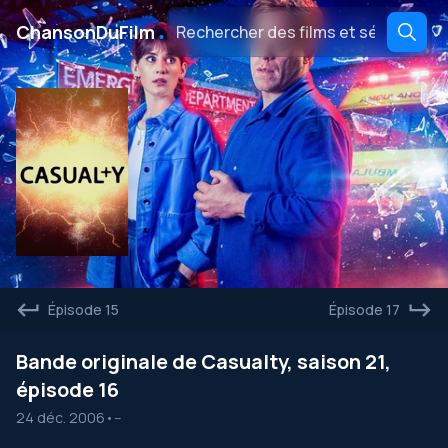
․
ChansonDuFilm
Épisode 15
Épisode 17
Bande originale de Casualty, saison 21,
épisode 16
24 déc. 2006
•
--