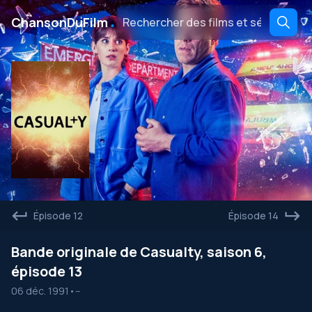
․
ChansonDuFilm
Épisode 12
Épisode 14
Bande originale de Casualty, saison 6,
épisode 13
06 déc. 1991
•
--