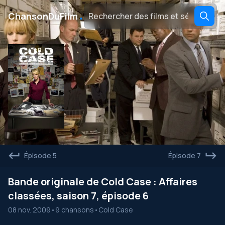
․
ChansonDuFilm
Épisode 5
Épisode 7
Bande originale de Cold Case : Affaires
classées, saison 7, épisode 6
08 nov. 2009
•
9 chansons
•
Cold Case