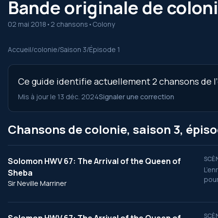
Bande originale de coloni
02 mai 2018
•
2 chansons
•
Colony
Accueil
/
colonie
/
Saison 3
/
Épisode 1
Ce guide identifie actuellement 2 chansons de l’
Mis à jour le 13 déc. 2024
Signaler une correction
Chansons de colonie, saison 3, épiso
SCÈN
Solomon HWV 67: The Arrival of the Queen of
L’en
Sheba
pour
Sir Neville Marriner
SCÈN