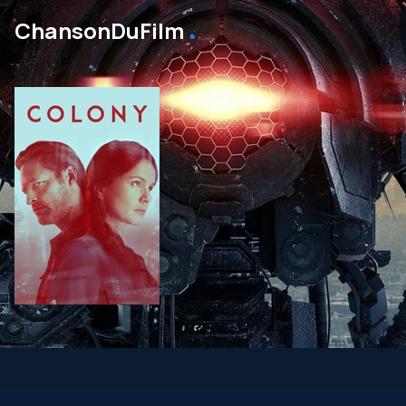
․
ChansonDuFilm