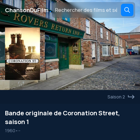
․
ChansonDuFilm
Saison 2
Bande originale de Coronation Street,
saison 1
1960
•
--