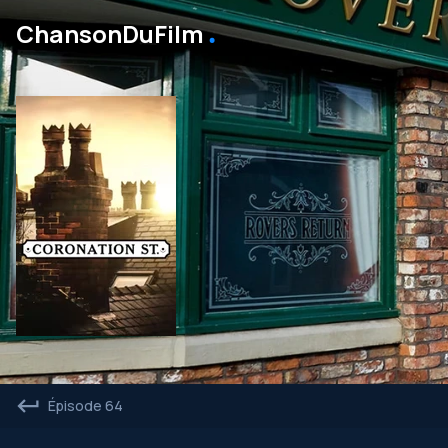
․
ChansonDuFilm
Épisode 64