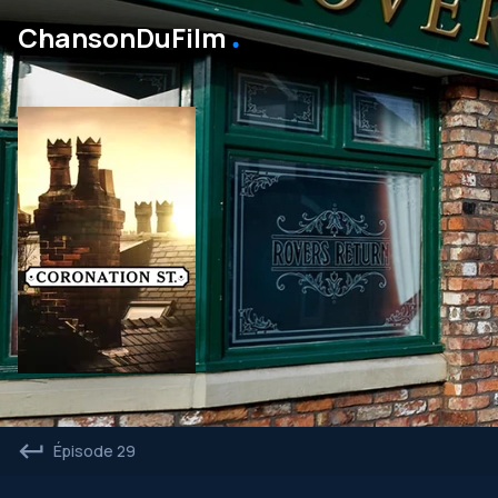
․
ChansonDuFilm
Épisode 29