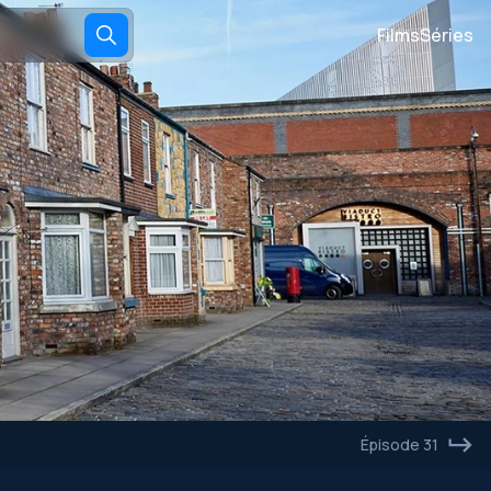
Films
Séries
Épisode 31