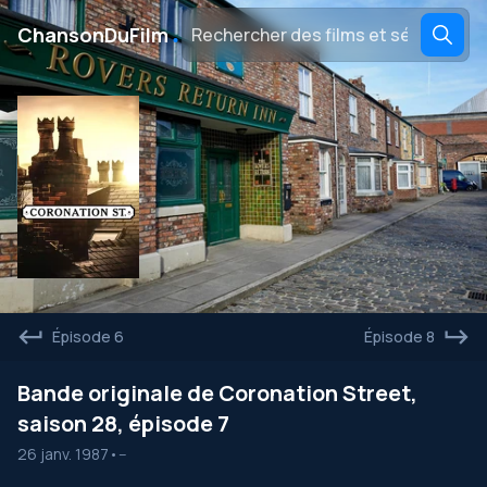
․
ChansonDuFilm
Épisode 6
Épisode 8
Bande originale de Coronation Street,
saison 28, épisode 7
26 janv. 1987
•
--