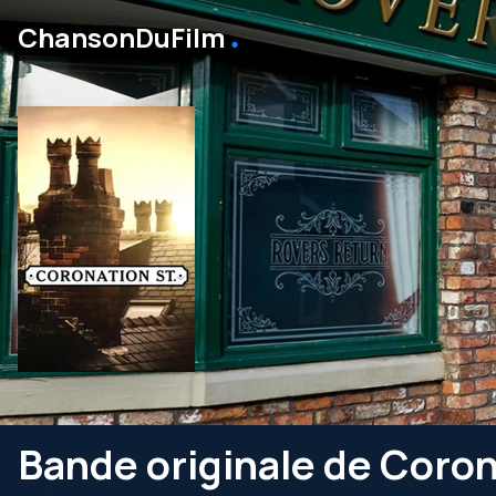
․
ChansonDuFilm
Bande originale de Coron