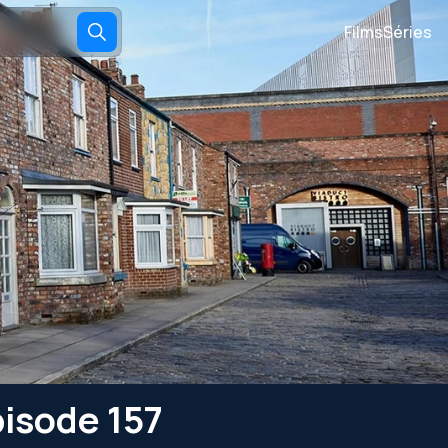
Films
Séries
pisode 157