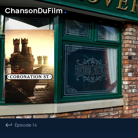
․
ChansonDuFilm
Épisode 14