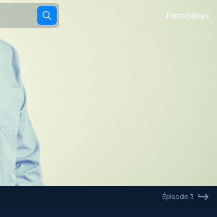
Films
Séries
Épisode 3