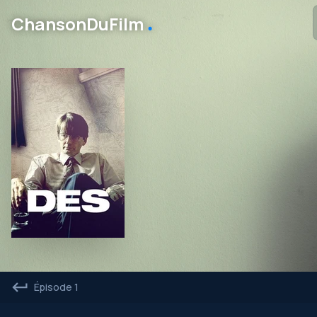
․
ChansonDuFilm
Épisode 1