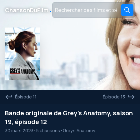
․
ChansonDuFilm
Épisode 11
Épisode 13
Bande originale de Grey’s Anatomy, saison
19, épisode 12
30 mars 2023
•
5 chansons
•
Grey's Anatomy