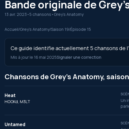
Bande originale de Grey’
13 avr. 2023
•
5 chansons
•
Grey's Anatomy
Accueil
/
Grey’s Anatomy
/
Saison 19
/
Épisode 15
Ce guide identifie actuellement 5 chansons de l’
Mis à jour le 16 mai 2025
Signaler une correction
Chansons de Grey’s Anatomy, saison 
SCÈN
Heat
Un i
HOOKd, M3LT
parl
SCÈN
Untamed