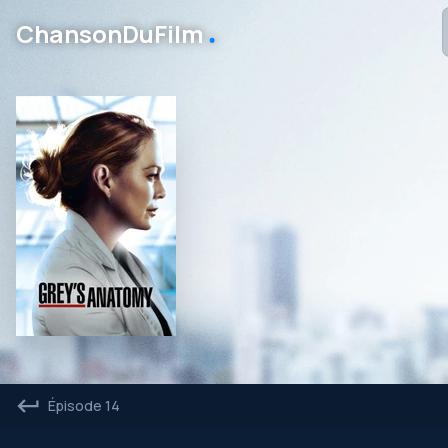
․
ChansonDuFilm
Épisode 14