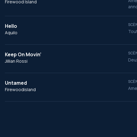
Amel
Firewood Island
anno
SCÈN
Hello
Tout
Aquilo
SCÈN
Keep On Movin’
Deux
Jillian Rossi
SCÈN
Untamed
Amel
Firewoodisland