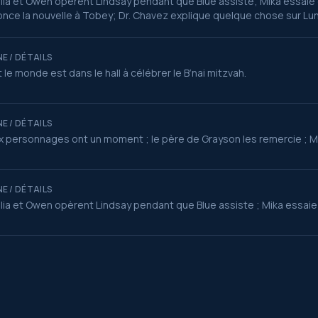
ia et Owen opèrent Lindsay pendant que Blue assiste; Mika essaie
nce la nouvelle à Tobey; Dr. Chavez explique quelque chose sur Luna
E / DÉTAILS
 le monde est dans le hall à célébrer le B’nai mitzvah.
E / DÉTAILS
 personnages ont un moment ; le père de Grayson les remercie ; M
E / DÉTAILS
ia et Owen opèrent Lindsay pendant que Blue assiste ; Mika essaie 