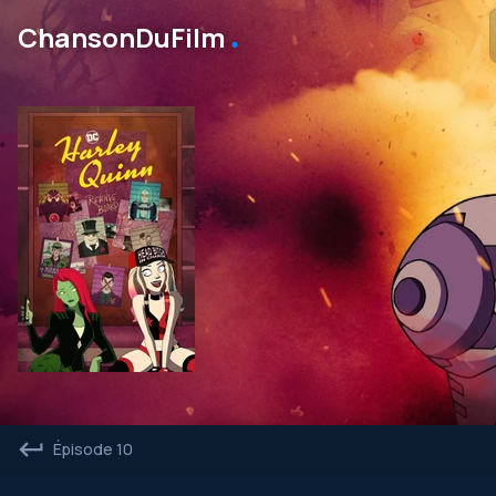
․
ChansonDuFilm
Épisode 10