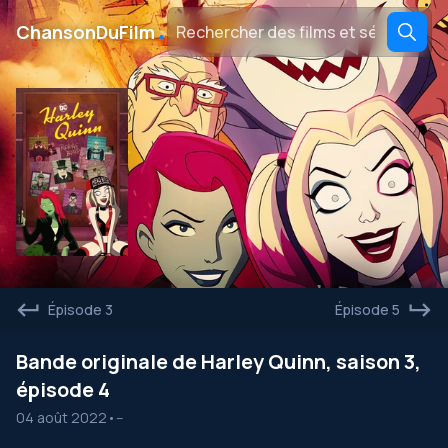
․
ChansonDuFilm
Épisode 3
Épisode 5
Bande originale de Harley Quinn, saison 3,
épisode 4
04 août 2022
•
--