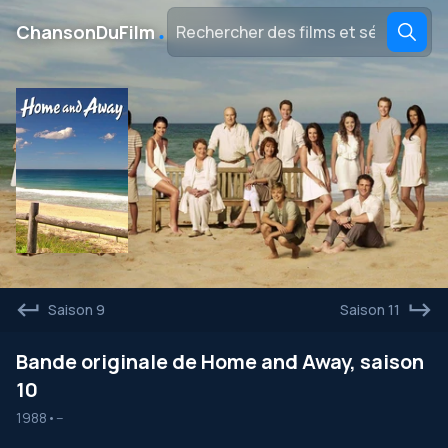
․
ChansonDuFilm
Saison 9
Saison 11
Bande originale de Home and Away, saison
10
1988
•
--